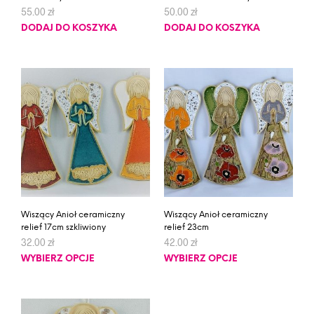
55.00
zł
50.00
zł
DODAJ DO KOSZYKA
DODAJ DO KOSZYKA
Wiszący Anioł ceramiczny
Wiszący Anioł ceramiczny
relief 17cm szkliwiony
relief 23cm
32.00
zł
42.00
zł
WYBIERZ OPCJE
WYBIERZ OPCJE