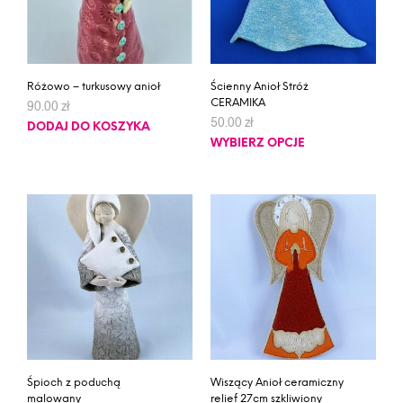
Różowo – turkusowy anioł
Ścienny Anioł Stróż
CERAMIKA
90.00
zł
50.00
zł
DODAJ DO KOSZYKA
WYBIERZ OPCJE
Śpioch z poduchą
Wiszący Anioł ceramiczny
malowany
relief 27cm szkliwiony