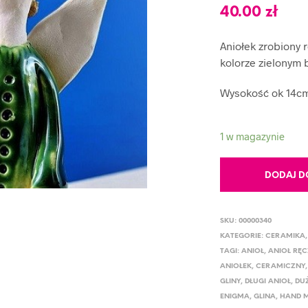
40.00
zł
Aniołek zrobiony r
kolorze zielonym 
Wysokość ok 14c
1 w magazynie
DODAJ D
SKU:
00000340
KATEGORIE:
CERAMIKA
TAGI:
ANIOŁ
,
ANIOŁ RĘC
ANIOŁEK
,
CERAMICZNY
GLINY
,
DŁUGI ANIOŁ
,
DU
ENIGMA
,
GLINA
,
HAND 