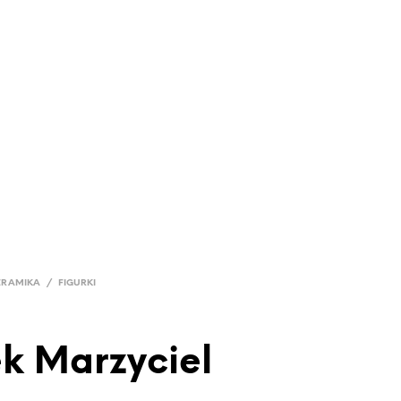
0
TAKT
ERAMIKA
/
FIGURKI
ek Marzyciel