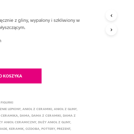
ęcznie z gliny, wypalony i szkliwiony w
błyszczącym.
m
O KOSZYKA
,
FIGURKI
ZNIE LEPIONY
,
ANIOŁ Z CERAMIKI
,
ANIOŁ Z GLINY
,
,
CERAMIKA
,
DAMA
,
DAMA Z CERAMIKI
,
DAMA Z
ŻY ANIOŁ CERAMICZNY
,
DUŻY ANIOŁ Z GLINY
,
MADE
,
KERAMIK
,
OZDOBA
,
POTTERY
,
PREZENT
,