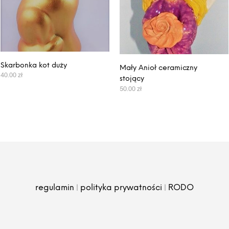
Skarbonka kot duży
Mały Anioł ceramiczny
40.00
zł
stojący
50.00
zł
WYBIERZ OPCJE
DODAJ DO KOSZYKA
|
|
regulamin
polityka prywatności
RODO