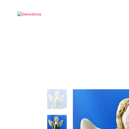
START
PROFIL FIRMY
B