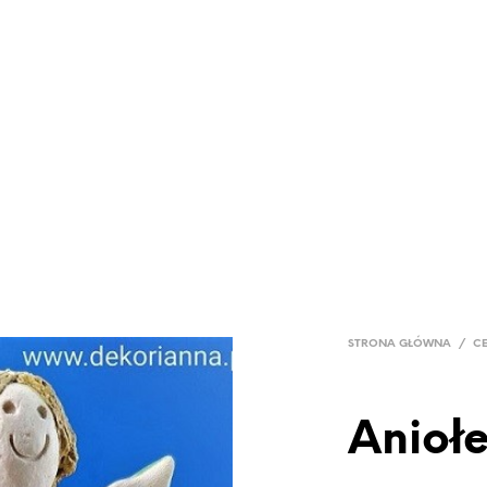
LOG
PROMOCJE
GRUPY PRODUKTOWE
SKLEP
KON
STRONA GŁÓWNA
/
C
Anioł