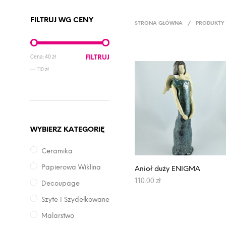
FILTRUJ WG CENY
STRONA GŁÓWNA
/
PRODUKTY
Cena:
40 zł
FILTRUJ
—
110 zł
WYBIERZ KATEGORIĘ
Ceramika
Papierowa Wiklina
Anioł duży ENIGMA
110.00
zł
Decoupage
DODAJ DO KOSZYKA
Szyte I Szydełkowane
Malarstwo