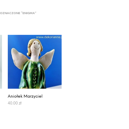
 OZNACZONE “ENIGMA”
Aniołek Marzyciel
40.00
zł
DODAJ DO KOSZYKA