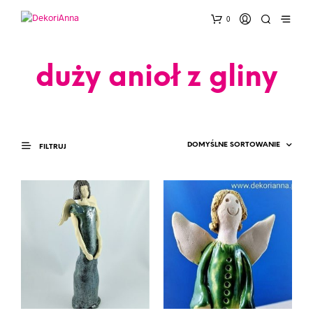
0
duży anioł z gliny
FILTRUJ