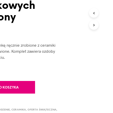
kowych
ony
nkę ręcznie zrobione z ceramiki
iwione. Komplet zawiera ozdoby
iu.
O KOSZYKA
DZENIE
,
CERAMIKA
,
OFERTA ŚWIĄTECZNA
,