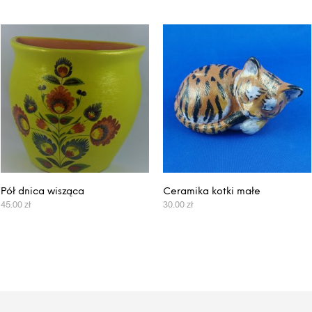
Pół dnica wisząca
Ceramika kotki małe
45.00
zł
30.00
zł
DODAJ DO KOSZYKA
WYBIERZ OPCJE