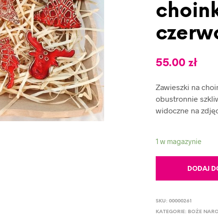
choin
czerw
55.00
zł
Zawieszki na choi
obustronnie szkl
widoczne na zdjęc
1 w magazynie
DODAJ D
SKU:
00000261
KATEGORIE:
BOŻE NARO