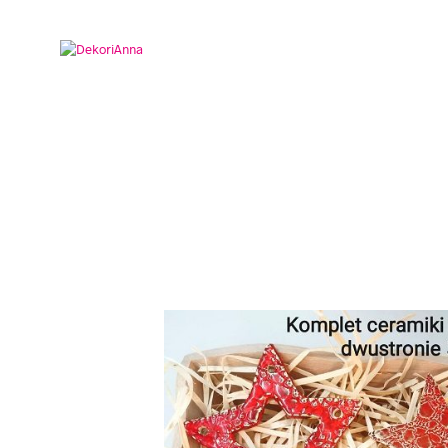
START
PROFIL FIRMY
B