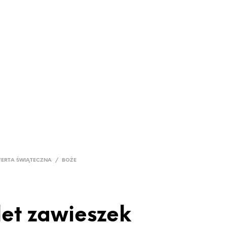
0
TAKT
FERTA ŚWIĄTECZNA
/
BOŻE
et zawieszek