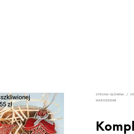
LOG
PROMOCJE
GRUPY PRODUKTOWE
SKLEP
KON
STRONA GŁÓWNA
/
O
NARODZENIE
Kompl