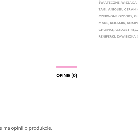
ŚWIĄTECZNE
,
WISZĄCA
TAGI:
ANIOŁEK
,
CERAMI
CZERWONE OZDOBY
,
G
MADE
,
KERAMIK
,
KOMPL
CHOINKĘ
,
OZDOBY RĘC
RENIFERKI
,
ZAWIESZKA
OPINIE (0)
ie ma opinii o produkcie.