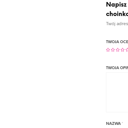
Napisz
choink
Twój adres
TWOJA OC
TWOJA OPI
NAZWA
*